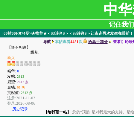
中华
记住我们:ji
[00错00]≮074期≯★推荐★＜$3连肖$＞＜$3连肖$＞让奇迹再次发生在眼前！
导航
本帖查看
4481
次
给高手加分
查看〖论坛
【恨不相逢】
级别:
新兵
精华:
0
发帖:
2612
威望:
2612 点
金钱:
61 两
贡献值:
2612 点
注册:2021-11-02
登录:2026-08-06
历史记录
【给我顶一帖】
您的“顶贴”是对我最大的支持、是给了我