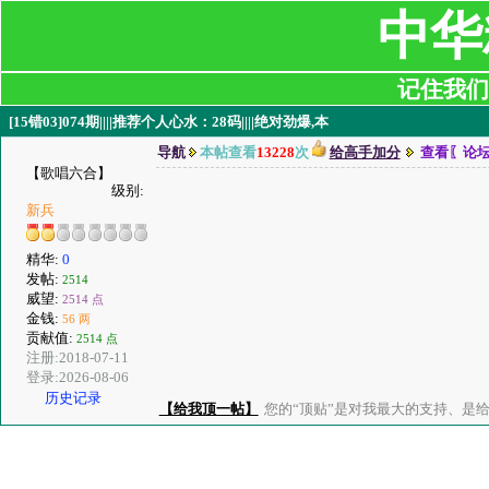
中华
记住我们:ji
[15错03]074期||||推荐个人心水：28码||||绝对劲爆,本
导航
本帖查看
13228
次
给高手加分
查看〖论
【歌唱六合】
级别:
新兵
精华:
0
发帖:
2514
威望:
2514 点
金钱:
56 两
贡献值:
2514 点
注册:2018-07-11
登录:2026-08-06
历史记录
【给我顶一帖】
您的“顶贴”是对我最大的支持、是给了我