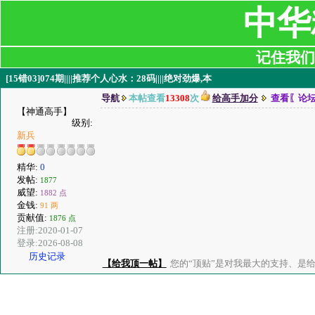
中华
记住我们:ji
[15错03]074期||||推荐个人心水：28码||||绝对劲爆,本
导航
本帖查看
13308
次
给高手加分
查看〖论
【神通高手】
级别:
新兵
精华:
0
发帖:
1877
威望:
1882 点
金钱:
91 两
贡献值:
1876 点
注册:2020-01-07
登录:2026-08-08
历史记录
【给我顶一帖】
您的“顶贴”是对我最大的支持、是给了我