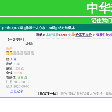
中华
记住我们:ji
[15错03]074期||||推荐个人心水：28码||||绝对劲爆,本
导航
本帖查看
13204
次
给高手加分
查看〖论
【一处安静】
级别:
新兵
精华:
0
发帖:
1939
威望:
1939 点
金钱:
282 两
贡献值:
1939 点
注册:2012-08-12
登录:2026-08-06
历史记录
【给我顶一帖】
您的“顶贴”是对我最大的支持、是给了我