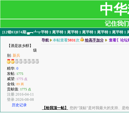
中华
记住我们:ji
[12错03]074期.▄︻┻┳平特 1 尾平特 1 尾平特 1 尾平特 1 尾平特 1 尾平特 1 
导航
本帖查看
5931
次
给高手加分
查看〖论坛
【酒是故乡醇】
级
别:
新兵
精华:
0
发帖:
1775
威望:
1775 点
金钱:
89 两
贡献值:
1775 点
注册:2016-04-11
登录:2026-08-08
历史记录
【给我顶一帖】
您的“顶贴”是对我最大的支持、是给了我