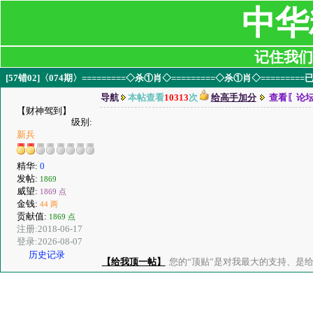
中华
记住我们:ji
[57错02]〈074期〉=========◇杀①肖◇=========◇杀①肖◇========
导航
本帖查看
10313
次
给高手加分
查看〖论
【财神驾到】
级别:
新兵
精华:
0
发帖:
1869
威望:
1869 点
金钱:
44 两
贡献值:
1869 点
注册:2018-06-17
登录:2026-08-07
历史记录
【给我顶一帖】
您的“顶贴”是对我最大的支持、是给了我