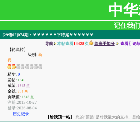
中华
记住我们:ji
[29错02]074期：￥￥￥￥￥￥平特尾￥￥￥￥￥￥
导航
本帖查看
14428
次
给高手加分
查看〖论
【轮流转】
级别:
新
兵
精华:
0
发帖:
1845
威望:
1845 点
金钱:
251 两
贡献值:
1845 点
注册:2013-10-27
登录:2026-08-04
历史记录
【给我顶一帖】
您的“顶贴”是对我最大的支持、是给了我