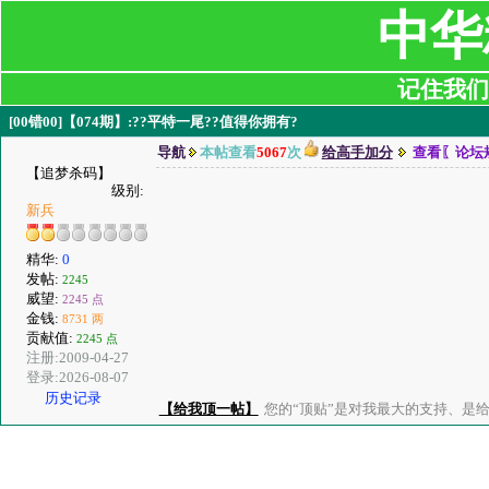
中华
记住我们:ji
[00错00]【074期】:??平特一尾??值得你拥有?
导航
本帖查看
5067
次
给高手加分
查看〖论坛
【追梦杀码】
级别:
新兵
精华:
0
发帖:
2245
威望:
2245 点
金钱:
8731 两
贡献值:
2245 点
注册:2009-04-27
登录:2026-08-07
历史记录
【给我顶一帖】
您的“顶贴”是对我最大的支持、是给了我