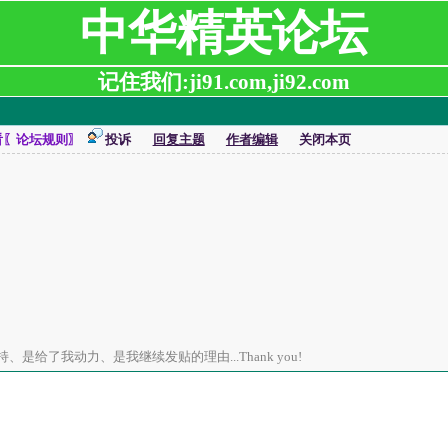
中华精英论坛
记住我们:ji91.com,ji92.com
看〖论坛规则〗
投诉
回复主题
作者编辑
关闭本页
是给了我动力、是我继续发贴的理由...Thank you!