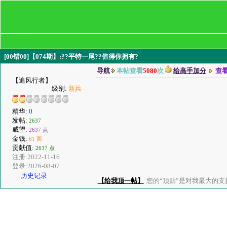
[00错00]【074期】:??平特一尾??值得你拥有?
导航
本帖查看
5080
次
给高手加分
查
【追风行者】
级别:
新兵
精华:
0
发帖:
2637
威望:
2637 点
金钱:
61 两
贡献值:
2637 点
注册:2022-11-16
登录:2026-08-07
历史记录
【给我顶一帖】
您的“顶贴”是对我最大的支持、