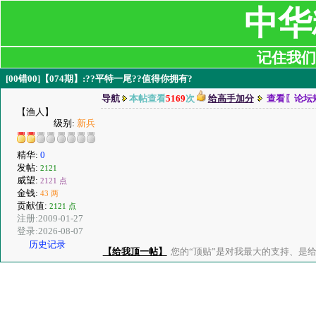
中华
记住我们:ji
[00错00]【074期】:??平特一尾??值得你拥有?
导航
本帖查看
5169
次
给高手加分
查看〖论坛
【渔人】
级别:
新兵
精华:
0
发帖:
2121
威望:
2121 点
金钱:
43 两
贡献值:
2121 点
注册:2009-01-27
登录:2026-08-07
历史记录
【给我顶一帖】
您的“顶贴”是对我最大的支持、是给了我