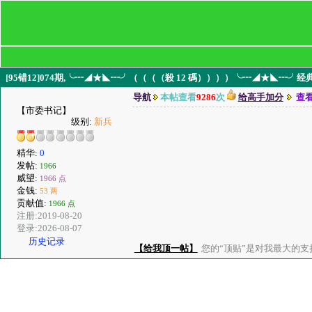
[95错12]074期,╰┅◢★◣┅╯（（（（殺 12 碼））））╰┅◢★◣┅╯
导航
本帖查看
9286
次
给高手加分
查
【市委书记】
级别:
新兵
精华:
0
发帖:
1966
威望:
1966 点
金钱:
53 两
贡献值:
1966 点
注册:2019-08-20
登录:2026-08-07
历史记录
【给我顶一帖】
您的“顶贴”是对我最大的支持、