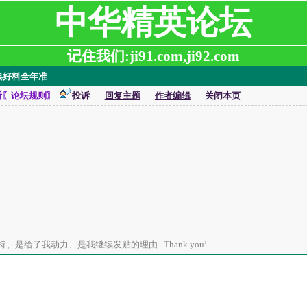
中华精英论坛
记住我们:ji91.com,ji92.com
经典好料全年准
看〖论坛规则〗
投诉
回复主题
作者编辑
关闭本页
是给了我动力、是我继续发贴的理由...Thank you!