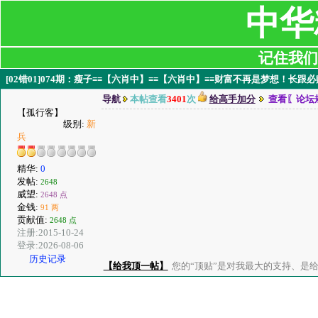
中华
记住我们:ji
[02错01]074期：瘦子≡≡【六肖中】≡≡【六肖中】≡≡财富不再是梦想！长跟必
导航
本帖查看
3401
次
给高手加分
查看〖论坛
【孤行客】
级别:
新
兵
精华:
0
发帖:
2648
威望:
2648 点
金钱:
91 两
贡献值:
2648 点
注册:2015-10-24
登录:2026-08-06
历史记录
【给我顶一帖】
您的“顶贴”是对我最大的支持、是给了我