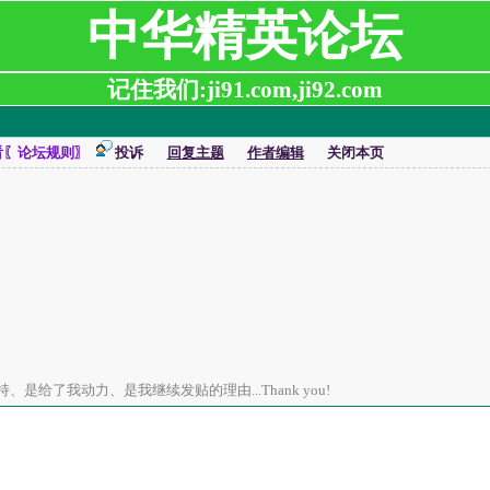
中华精英论坛
记住我们:ji91.com,ji92.com
看〖论坛规则〗
投诉
回复主题
作者编辑
关闭本页
是给了我动力、是我继续发贴的理由...Thank you!