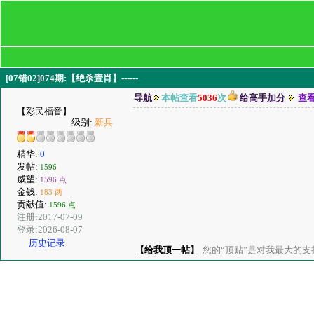
[07错02]074期:【绝杀壹肖】------
导航
本帖查看
5036
次
给高手加分
查
【彩民福音】
级别:
新兵
精华:
0
发帖:
1596
威望:
1596 点
金钱:
183 两
贡献值:
1596 点
注册:2017-07-09
登录:2026-08-07
历史记录
【给我顶一帖】
您的“顶贴”是对我最大的支持、