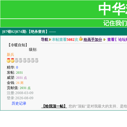
中华
记住我们:ji
[07错02]074期:【绝杀壹肖】------
导航
本帖查看
5082
次
给高手加分
查看〖论坛
【冷暖自知】
级别:
新兵
精华:
0
发帖:
2031
威望:
2031 点
金钱:
26 两
贡献值:
2031 点
注册:2008-03-09
登录:2026-08-09
历史记录
【给我顶一帖】
您的“顶贴”是对我最大的支持、是给了我