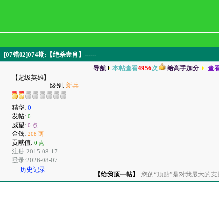
[07错02]074期:【绝杀壹肖】------
导航
本帖查看
4956
次
给高手加分
查
【超级英雄】
级别:
新兵
精华:
0
发帖:
0
威望:
0 点
金钱:
208 两
贡献值:
0 点
注册:2015-08-17
登录:2026-08-07
历史记录
【给我顶一帖】
您的“顶贴”是对我最大的支持、