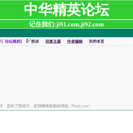
中华精英论坛
记住我们:ji91.com,ji92.com
看〖论坛规则〗
投诉
回复主题
作者编辑
关闭本页
是给了我动力、是我继续发贴的理由...Thank you!