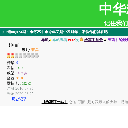
中华
记住我们:ji
[02错00]074期：◆⑥不中◆今年又是个发财年，不信你们就看吧
导航
本帖查看
3932
次
给高手加分
查看〖论坛
【美丽】
级别:
新兵
精华:
0
发帖:
1892
威望:
1892 点
金钱:
32 两
贡献值:
1892 点
注册:2016-07-30
登录:2026-08-05
历史记录
【给我顶一帖】
您的“顶贴”是对我最大的支持、是给了我