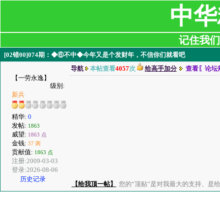
中华
记住我们:ji
[02错00]074期：◆⑥不中◆今年又是个发财年，不信你们就看吧
导航
本帖查看
4057
次
给高手加分
查看〖论坛
【一劳永逸】
级别:
新兵
精华:
0
发帖:
1863
威望:
1863 点
金钱:
37 两
贡献值:
1863 点
注册:2009-03-03
登录:2026-08-06
历史记录
【给我顶一帖】
您的“顶贴”是对我最大的支持、是给了我