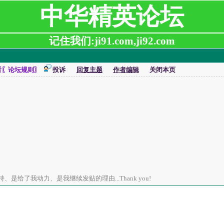
中华精英论坛
记住我们:ji91.com,ji92.com
看〖论坛规则〗
投诉
回复主题
作者编辑
关闭本页
是给了我动力、是我继续发贴的理由...Thank you!