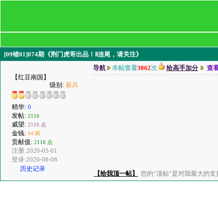
[09错01]074期《荆门虎哥出品！Ⅱ连尾，请关注》
导航
本帖查看
3862
次
给高手加分
查
【红豆南国】
级别:
新兵
精华:
0
发帖:
2116
威望:
2116 点
金钱:
44 两
贡献值:
2116 点
注册:2020-05-01
登录:2026-08-08
历史记录
【给我顶一帖】
您的“顶贴”是对我最大的支持、