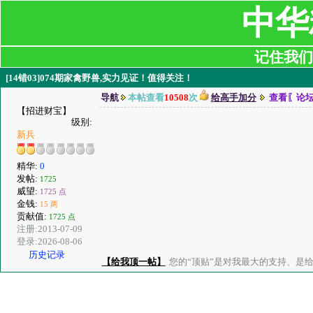
中华
记住我们:ji
[14错03]074期家禽野兽,实力见证！值得关注！
导航
本帖查看
10508
次
给高手加分
查看〖论
【招进财宝】
级别:
新兵
精华:
0
发帖:
1725
威望:
1725 点
金钱:
15 两
贡献值:
1725 点
注册:2013-07-09
登录:2026-08-06
历史记录
【给我顶一帖】
您的“顶贴”是对我最大的支持、是给了我