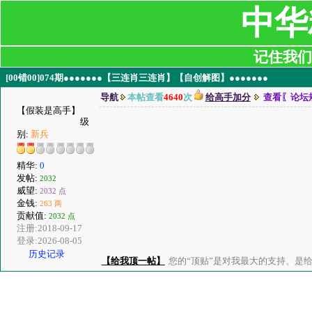
中华
记住我们:ji
[00错00]074期●●●●●●●【三连肖三连肖】【自创解图】●●●●●●●
导航
本帖查看
4640
次
给高手加分
查看〖论坛
【假装是高手】
级
别:
新兵
精华:
0
发帖:
2032
威望:
2032 点
金钱:
263 两
贡献值:
2032 点
注册:2018-09-17
登录:2026-08-05
历史记录
【给我顶一帖】
您的“顶贴”是对我最大的支持、是给了我