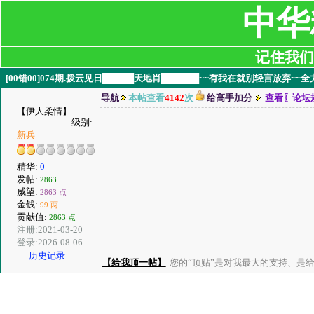
中华
记住我们:ji
[00错00]074期.拨云见日█████天地肖██████~~有我在就别轻言放弃
导航
本帖查看
4142
次
给高手加分
查看〖论坛
【伊人柔情】
级别:
新兵
精华:
0
发帖:
2863
威望:
2863 点
金钱:
99 两
贡献值:
2863 点
注册:2021-03-20
登录:2026-08-06
历史记录
【给我顶一帖】
您的“顶贴”是对我最大的支持、是给了我