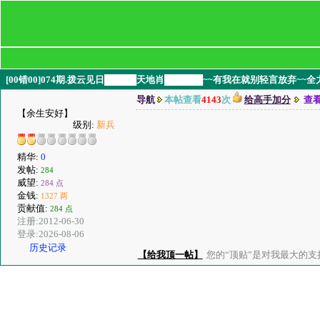
[00错00]074期.拨云见日█████天地肖██████~~有我在就别轻言放弃
导航
本帖查看
4143
次
给高手加分
查
【余生安好】
级别:
新兵
精华:
0
发帖:
284
威望:
284 点
金钱:
1327 两
贡献值:
284 点
注册:2012-06-30
登录:2026-08-06
历史记录
【给我顶一帖】
您的“顶贴”是对我最大的支持、