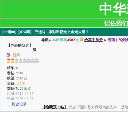
中华
记住我们:ji
[00错00]【074期】:三连肖...愿彩民都走上金光大道！
导航
本帖查看
4582
次
给高手加分
查看〖论坛
【静静的研究】
级
别:
新兵
精华:
0
发帖:
2218
威望:
2218 点
金钱:
135 两
贡献值:
2218 点
注册:2012-09-15
登录:2026-08-08
历史记录
【给我顶一帖】
您的“顶贴”是对我最大的支持、是给了我