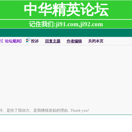
中华精英论坛
记住我们:ji91.com,ji92.com
看〖论坛规则〗
投诉
回复主题
作者编辑
关闭本页
是给了我动力、是我继续发贴的理由...Thank you!