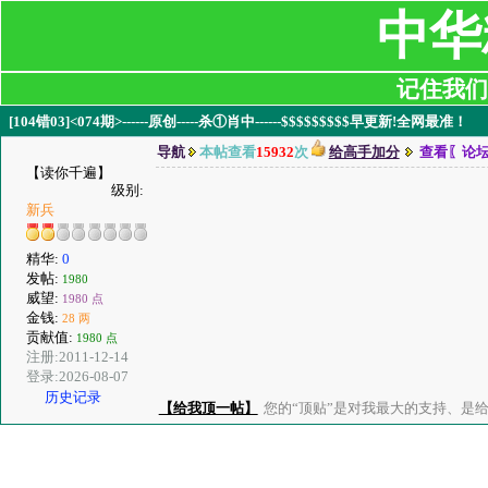
中华
记住我们:ji
[104错03]<074期>------原创-----杀①肖中------$$$$$$$$$早更新!全网最准！
导航
本帖查看
15932
次
给高手加分
查看〖论
【读你千遍】
级别:
新兵
精华:
0
发帖:
1980
威望:
1980 点
金钱:
28 两
贡献值:
1980 点
注册:2011-12-14
登录:2026-08-07
历史记录
【给我顶一帖】
您的“顶贴”是对我最大的支持、是给了我