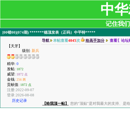
中华
记住我们:ji
[00错00](074期) *******稳顶发表（正码）中平特*****
导航
本帖查看
4045
次
给高手加分
查看〖论坛
【天牙】
级别:
新兵
精华:
0
发帖:
1872
威望:
1872 点
金钱:
256 两
贡献值:
1872 点
注册:2022-09-07
登录:2026-08-08
历史记录
【给我顶一帖】
您的“顶贴”是对我最大的支持、是给了我