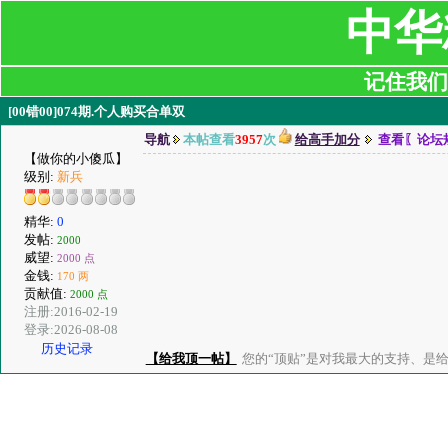
中华
记住我们:ji
[00错00]074期.个人购买合单双
导航
本帖查看
3957
次
给高手加分
查看〖论坛
【做你的小傻瓜】
级别:
新兵
精华:
0
发帖:
2000
威望:
2000 点
金钱:
170 两
贡献值:
2000 点
注册:2016-02-19
登录:2026-08-08
历史记录
【给我顶一帖】
您的“顶贴”是对我最大的支持、是给了我