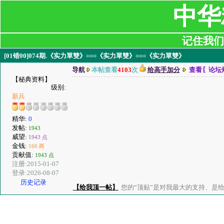
中华
记住我们:ji
[01错00]074期.《实力單雙》===《实力單雙》===《实力單雙》
导航
本帖查看
4103
次
给高手加分
查看〖论坛
【秘典资料】
级别:
新兵
精华:
0
发帖:
1943
威望:
1943 点
金钱:
166 两
贡献值:
1943 点
注册:2015-01-07
登录:2026-08-07
历史记录
【给我顶一帖】
您的“顶贴”是对我最大的支持、是给了我