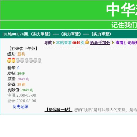
中华
记住我们:ji
[01错00]074期.《实力單雙》===《实力單雙》===《实力單雙》
导航
本帖查看
4049
次
给高手加分
查看〖论坛
【冇钱饮下午茶】
级别:
新兵
精华:
0
发帖:
2049
威望:
2049 点
金钱:
28 两
贡献值:
2049 点
注册:2008-03-08
登录:2026-08-06
历史记录
【给我顶一帖】
您的“顶贴”是对我最大的支持、是给了我