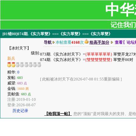
中华
记住我们:ji
[01错00]074期.《实力單雙》===《实力單雙》===《实力單雙》
导航
本帖查看
4168
次
给高手加分
查看〖论坛
【冰封天下】
级别:
073期.《实力冰封天下》=
{單單單單單單}
單雙开龙27
新兵
074期.《实力冰封天下》=
{雙雙雙雙雙雙}
單雙开00对
精华:
0
发帖:
683
[ 此帖被冰封天下在2026-07-08 01:55重新编辑 ]
威望:
683 点
金钱:
1660 两
贡献值:
683 点
注册:2019-01-10
登录:2026-08-07
历史记录
【给我顶一帖】
您的“顶贴”是对我最大的支持、是给了我