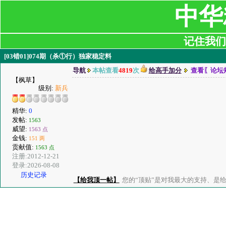
中华
记住我们:ji
[03错01]074期（杀①行）独家稳定料
导航
本帖查看
4819
次
给高手加分
查看〖论坛
【枫草】
级别:
新兵
精华:
0
发帖:
1563
威望:
1563 点
金钱:
151 两
贡献值:
1563 点
注册:2012-12-21
登录:2026-08-08
历史记录
【给我顶一帖】
您的“顶贴”是对我最大的支持、是给了我