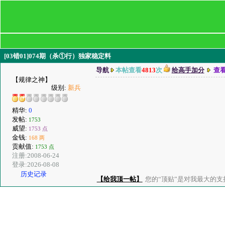
[03错01]074期（杀①行）独家稳定料
导航
本帖查看
4813
次
给高手加分
查
【规律之神】
级别:
新兵
精华:
0
发帖:
1753
威望:
1753 点
金钱:
168 两
贡献值:
1753 点
注册:2008-06-24
登录:2026-08-08
历史记录
【给我顶一帖】
您的“顶贴”是对我最大的支持、