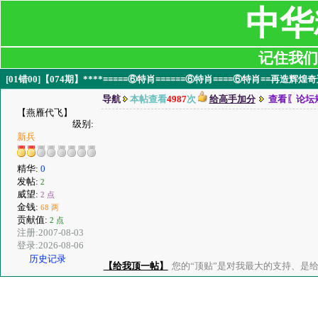
中华
记住我们:ji
[01错00]【074期】****≡≡≡≡≡⑥特肖≡≡≡≡≡≡⑥特肖≡≡≡≡⑥特肖≡≡再造辉煌奇
导航
本帖查看
4987
次
给高手加分
查看〖论坛
【燕雁代飞】
级别:
新兵
精华:
0
发帖:
2
威望:
2 点
金钱:
68 两
贡献值:
2 点
注册:2007-08-03
登录:2026-08-06
历史记录
【给我顶一帖】
您的“顶贴”是对我最大的支持、是给了我