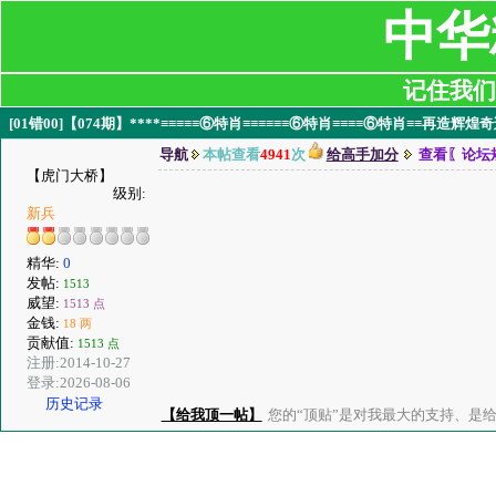
中华
记住我们:ji
[01错00]【074期】****≡≡≡≡≡⑥特肖≡≡≡≡≡≡⑥特肖≡≡≡≡⑥特肖≡≡再造辉煌奇
导航
本帖查看
4941
次
给高手加分
查看〖论坛
【虎门大桥】
级别:
新兵
精华:
0
发帖:
1513
威望:
1513 点
金钱:
18 两
贡献值:
1513 点
注册:2014-10-27
登录:2026-08-06
历史记录
【给我顶一帖】
您的“顶贴”是对我最大的支持、是给了我