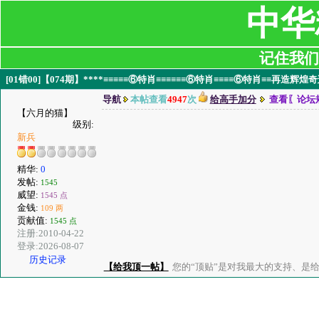
中华
记住我们:ji
[01错00]【074期】****≡≡≡≡≡⑥特肖≡≡≡≡≡≡⑥特肖≡≡≡≡⑥特肖≡≡再造辉煌奇
导航
本帖查看
4947
次
给高手加分
查看〖论坛
【六月的猫】
级别:
新兵
精华:
0
发帖:
1545
威望:
1545 点
金钱:
109 两
贡献值:
1545 点
注册:2010-04-22
登录:2026-08-07
历史记录
【给我顶一帖】
您的“顶贴”是对我最大的支持、是给了我