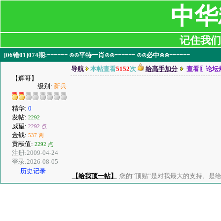
中华
记住我们:ji
[06错01]074期:====== ⊙⊙平特一肖⊙⊙====== ⊙⊙必中⊙⊙======
导航
本帖查看
5152
次
给高手加分
查看〖论坛
【辉哥】
级别:
新兵
精华:
0
发帖:
2292
威望:
2292 点
金钱:
537 两
贡献值:
2292 点
注册:2009-04-24
登录:2026-08-05
历史记录
【给我顶一帖】
您的“顶贴”是对我最大的支持、是给了我