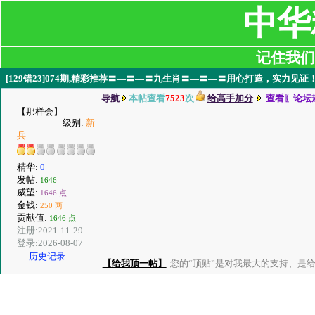
中华
记住我们:ji
[129错23]074期,精彩推荐〓—〓—〓九生肖〓—〓—〓用心打造，实力见证
导航
本帖查看
7523
次
给高手加分
查看〖论坛
【那样会】
级别:
新
兵
精华:
0
发帖:
1646
威望:
1646 点
金钱:
250 两
贡献值:
1646 点
注册:2021-11-29
登录:2026-08-07
历史记录
【给我顶一帖】
您的“顶贴”是对我最大的支持、是给了我