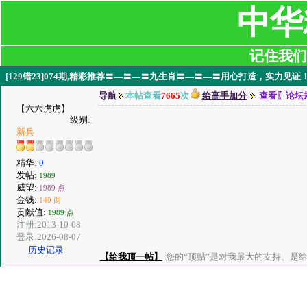
中华
记住我们:ji
[129错23]074期,精彩推荐〓—〓—〓九生肖〓—〓—〓用心打造，实力见证
导航
本帖查看
7665
次
给高手加分
查看〖论坛
【六六虎虎】
级别:
新兵
精华:
0
发帖:
1989
威望:
1989 点
金钱:
140 两
贡献值:
1989 点
注册:2013-10-08
登录:2026-08-07
历史记录
【给我顶一帖】
您的“顶贴”是对我最大的支持、是给了我