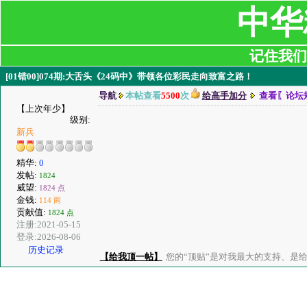
中华
记住我们:ji
[01错00]074期:大舌头《24码中》带领各位彩民走向致富之路！
导航
本帖查看
5500
次
给高手加分
查看〖论坛
【上次年少】
级别:
新兵
精华:
0
发帖:
1824
威望:
1824 点
金钱:
114 两
贡献值:
1824 点
注册:2021-05-15
登录:2026-08-06
历史记录
【给我顶一帖】
您的“顶贴”是对我最大的支持、是给了我