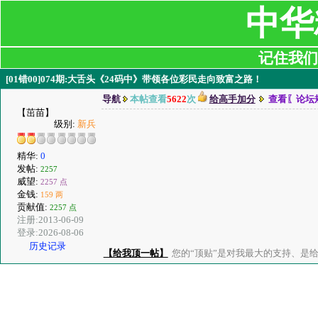
中华
记住我们:ji
[01错00]074期:大舌头《24码中》带领各位彩民走向致富之路！
导航
本帖查看
5622
次
给高手加分
查看〖论坛
【茁苗】
级别:
新兵
精华:
0
发帖:
2257
威望:
2257 点
金钱:
159 两
贡献值:
2257 点
注册:2013-06-09
登录:2026-08-06
历史记录
【给我顶一帖】
您的“顶贴”是对我最大的支持、是给了我