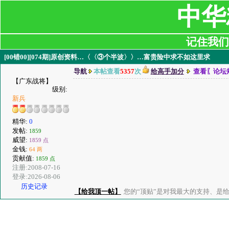
中华
记住我们:ji
[00错00][074期]原创资料…〈〈③个半波〉〉…富贵险中求不如这里求
导航
本帖查看
5357
次
给高手加分
查看〖论坛
【广东战将】
级别:
新兵
精华:
0
发帖:
1859
威望:
1859 点
金钱:
64 两
贡献值:
1859 点
注册:2008-07-16
登录:2026-08-06
历史记录
【给我顶一帖】
您的“顶贴”是对我最大的支持、是给了我