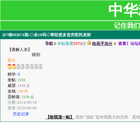
中华
记住我们:ji
[07错00]074期:◇杀10码◇帮助更多贫穷彩民发财
导航
本帖查看
5573
次
给高手加分
查看〖论坛
【善解人衣】
级别:
新兵
精华:
0
发帖:
2159
威望:
2159 点
金钱:
298 两
贡献值:
2159 点
注册:2014-06-18
登录:2026-08-06
历史记录
【给我顶一帖】
您的“顶贴”是对我最大的支持、是给了我