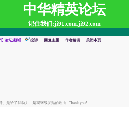
中华精英论坛
记住我们:ji91.com,ji92.com
看〖论坛规则〗
投诉
回复主题
作者编辑
关闭本页
是给了我动力、是我继续发贴的理由...Thank you!