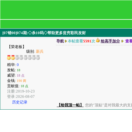
[07错00]074期:◇杀10码◇帮助更多贫穷彩民发财
导航
本帖查看
5591
次
给高手加分
查
【荣老板】
级别:
新兵
精华:
0
发帖:
18
威望:
18 点
金钱:
190 两
贡献值:
18 点
注册:2019-10-23
登录:2026-08-07
历史记录
【给我顶一帖】
您的“顶贴”是对我最大的支持、