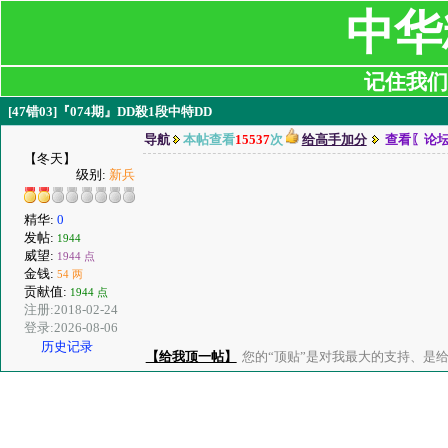
中华
记住我们:ji
[47错03]『074期』DD殺1段中特DD
导航
本帖查看
15537
次
给高手加分
查看〖论
【冬天】
级别:
新兵
精华:
0
发帖:
1944
威望:
1944 点
金钱:
54 两
贡献值:
1944 点
注册:2018-02-24
登录:2026-08-06
历史记录
【给我顶一帖】
您的“顶贴”是对我最大的支持、是给了我