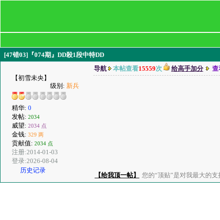
[47错03]『074期』DD殺1段中特DD
导航
本帖查看
15559
次
给高手加分
查
【初雪未央】
级别:
新兵
精华:
0
发帖:
2034
威望:
2034 点
金钱:
329 两
贡献值:
2034 点
注册:2014-01-03
登录:2026-08-04
历史记录
【给我顶一帖】
您的“顶贴”是对我最大的支持、