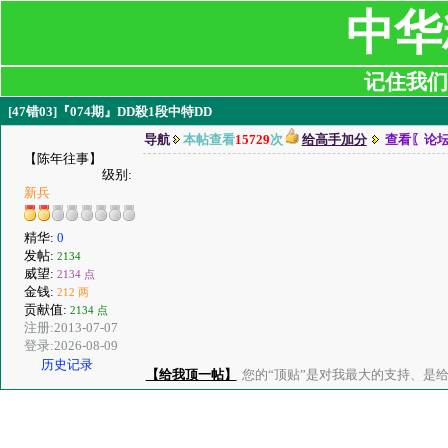
中华
记住我们:ji
[47错03]『074期』DD殺1段中特DD
导航
本帖查看
15729
次
给高手加分
查看〖论
【陈年往事】
级别:
新兵
精华:
0
发帖:
2134
威望:
2134 点
金钱:
212 两
贡献值:
2134 点
注册:2013-07-07
登录:2026-08-09
历史记录
【给我顶一帖】
您的“顶贴”是对我最大的支持、是给了我