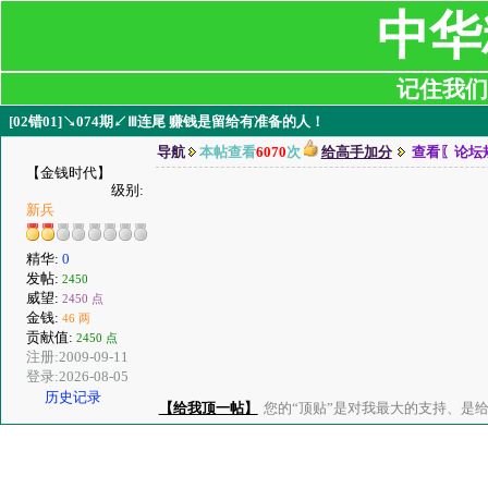
中华
记住我们:ji
[02错01]↘074期↙Ⅲ连尾 赚钱是留给有准备的人！
导航
本帖查看
6070
次
给高手加分
查看〖论坛
【金钱时代】
级别:
新兵
精华:
0
发帖:
2450
威望:
2450 点
金钱:
46 两
贡献值:
2450 点
注册:2009-09-11
登录:2026-08-05
历史记录
【给我顶一帖】
您的“顶贴”是对我最大的支持、是给了我