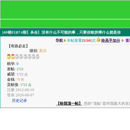
[40错05]074期〖杀合〗没有什么不可能的事，只要你敢拼搏什么都是你
导航
本帖查看
21341
次
给高手加分
查
【有路必走】
级别:
新兵
精华:
0
发帖:
1722
威望:
1722 点
金钱:
79 两
贡献值:
1722 点
注册:2012-09-19
登录:2026-08-07
历史记录
【给我顶一帖】
您的“顶贴”是对我最大的支持、