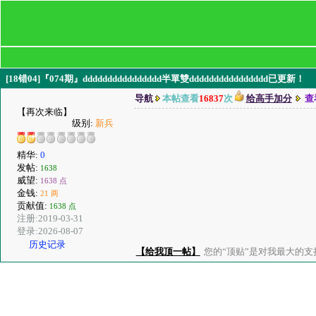
[18错04]『074期』dddddddddddddddd半單雙dddddddddddddddd已更新！
导航
本帖查看
16837
次
给高手加分
查
【再次来临】
级别:
新兵
精华:
0
发帖:
1638
威望:
1638 点
金钱:
21 两
贡献值:
1638 点
注册:2019-03-31
登录:2026-08-07
历史记录
【给我顶一帖】
您的“顶贴”是对我最大的支持、