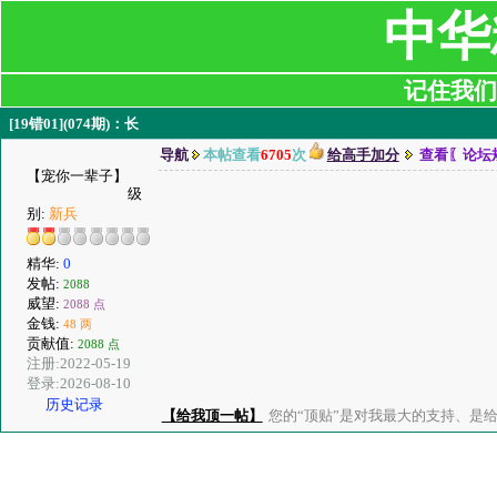
中华
记住我们:ji
[19错01](074期)：长
导航
本帖查看
6705
次
给高手加分
查看〖论坛
【宠你一辈子】
级
别:
新兵
精华:
0
发帖:
2088
威望:
2088 点
金钱:
48 两
贡献值:
2088 点
注册:2022-05-19
登录:2026-08-10
历史记录
【给我顶一帖】
您的“顶贴”是对我最大的支持、是给了我